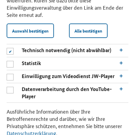
widerrufen. Rufen Sie dazu bitte diese
Einwilligungsverwaltung über den Link am Ende der
Seite erneut auf.
Auswahl bestätigen
Alle bestätigen
Technisch notwendig (nicht abwählbar)
Statistik
Einwilligung zum Videodienst JW-Player
Datenverarbeitung durch den YouTube-
Player
n
a
Ausführliche Informationen über Ihre
c
Betroffenenrechte und darüber, wie wir Ihre
h
Privatsphäre schützen, entnehmen Sie bitte unserer
o
Datenschutzerklärung
.