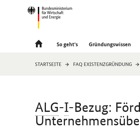
Navigation
Hauptmenü
So geht's
Gründungswissen
Sie
STARTSEITE
FAQ EXISTENZGRÜNDUNG
sind
hier:
ALG
-
I
-Bezug: Förd
Unternehmensübe