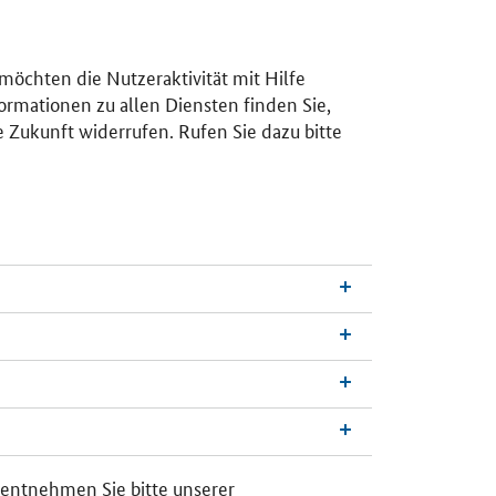
 möchten die Nutzeraktivität mit Hilfe
ormationen zu allen Diensten finden Sie,
e Zukunft widerrufen. Rufen Sie dazu bitte
n
a
c
h
 entnehmen Sie bitte unserer