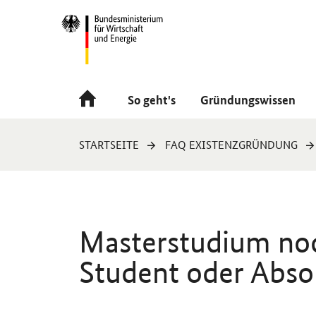
Navigation
Hauptmenü
So geht's
Gründungswissen
Sie
STARTSEITE
FAQ EXISTENZGRÜNDUNG
sind
hier:
Masterstudium noc
Student oder Abso