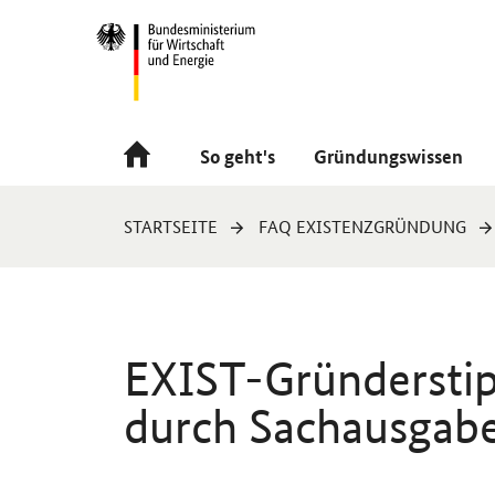
Navigation
Hauptmenü
So geht's
Gründungswissen
Sie
STARTSEITE
FAQ EXISTENZGRÜNDUNG
sind
hier:
EXIST-Gründerstip
durch Sachausgabe