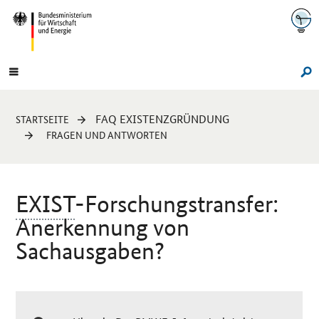
Navigation
Hauptmenü
Su
Sie
FAQ EXISTENZGRÜNDUNG
STARTSEITE
sind
FRAGEN UND ANTWORTEN
hier:
EXIST
-Forschungstransfer:
Anerkennung von
Sachausgaben?