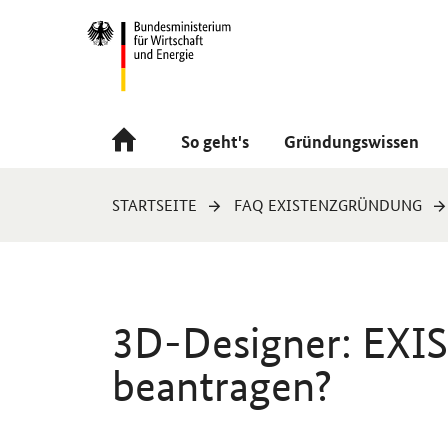
Navigation
Hauptmenü
So geht's
Gründungswissen
Sie
STARTSEITE
FAQ EXISTENZGRÜNDUNG
sind
hier:
3D-Designer: EXI
beantragen?