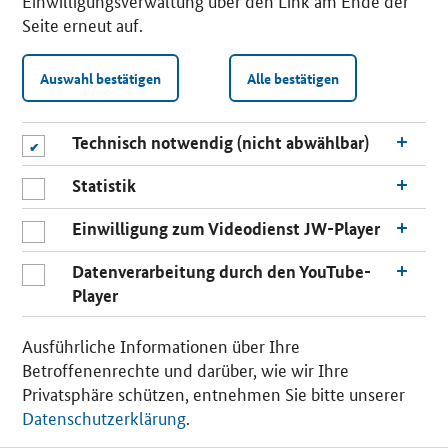
Einwilligungsverwaltung über den Link am Ende der
Seite erneut auf.
Auswahl bestätigen
Alle bestätigen
Technisch notwendig (nicht abwählbar)
Statistik
Einwilligung zum Videodienst JW-Player
Datenverarbeitung durch den YouTube-
Player
n
a
Ausführliche Informationen über Ihre
c
Betroffenenrechte und darüber, wie wir Ihre
h
Privatsphäre schützen, entnehmen Sie bitte unserer
o
Datenschutzerklärung
.
b