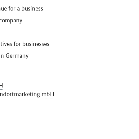
nue for a business
a company
ives for businesses
 in Germany
H
andortmarketing
mbH