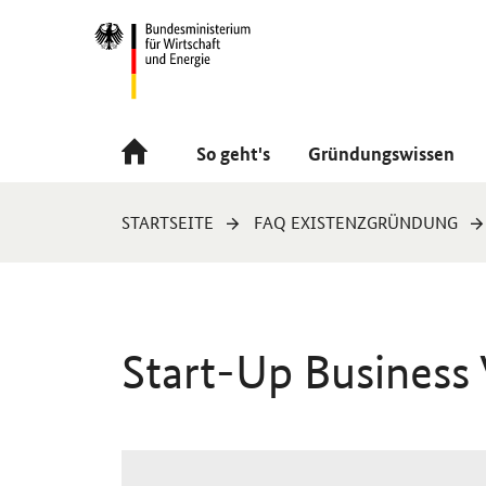
Navigation
Hauptmenü
So geht's
Gründungswissen
Sie
STARTSEITE
FAQ EXISTENZGRÜNDUNG
sind
hier:
Start-Up Business