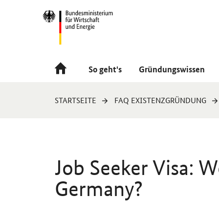
Navigation
Hauptmenü
So geht's
Gründungswissen
Sie
STARTSEITE
FAQ EXISTENZGRÜNDUNG
sind
hier:
Job Seeker Visa: W
Germany?