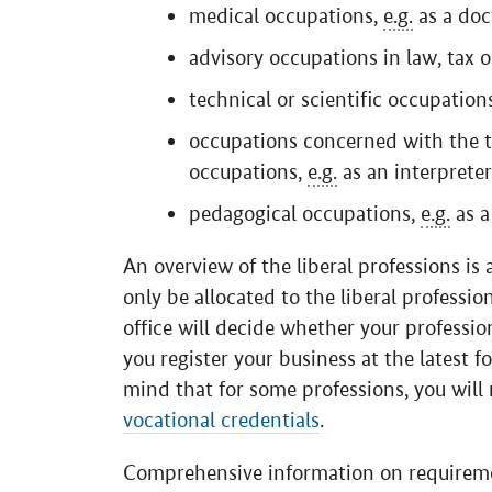
medical occupations,
e.g.
as a doc
advisory occupations in law, tax 
technical or scientific occupation
occupations concerned with the t
occupations,
e.g.
as an interpreter
pedagogical occupations,
e.g.
as a
An overview of the liberal professions is 
only be allocated to the liberal professio
office will decide whether your professio
you register your business at the latest f
mind that for some professions, you will
vocational credentials
.
Comprehensive information on requirement