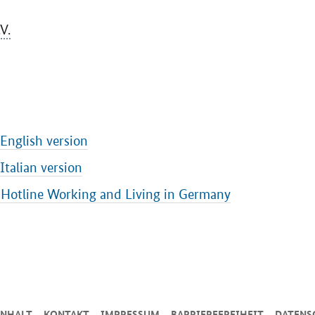
.V.
 English version
 Italian version
: Hotline Working and Living in Germany
INHALT
KONTAKT
IMPRESSUM
BARRIEREFREIHEIT
DATENS