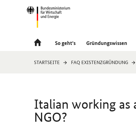
Navigation
Hauptmenü
So geht's
Gründungswissen
Sie
STARTSEITE
FAQ EXISTENZGRÜNDUNG
sind
hier:
Italian working as a
NGO?