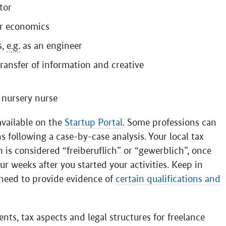
tor
or economics
s,
e.g.
as an engineer
ransfer of information and creative
 nursery nurse
available on the
Startup Portal
. Some professions can
ns following a case-by-case analysis. Your local tax
n is considered “
freiberuflich
” or “
gewerblich
”, once
our weeks after you started your activities. Keep in
 need to provide evidence of
certain qualifications and
s, tax aspects and legal structures for freelance