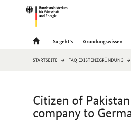
Navigation
Hauptmenü
So geht's
Gründungswissen
Sie
STARTSEITE
FAQ EXISTENZGRÜNDUNG
sind
hier:
Citizen of Pakistan
company to Germ