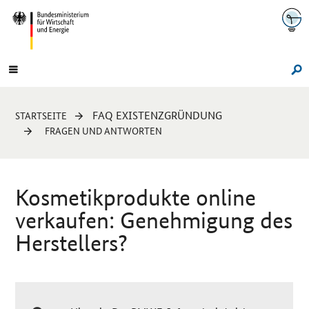
Navigation
Hauptmenü
Su
Sie
FAQ EXISTENZGRÜNDUNG
STARTSEITE
sind
FRAGEN UND ANTWORTEN
hier:
Kosmetikprodukte
online
verkaufen: Genehmigung des
Herstellers?