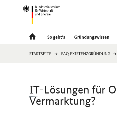
Navigation
Hauptmenü
So geht's
Gründungswissen
Sie
STARTSEITE
FAQ EXISTENZGRÜNDUNG
sind
hier:
IT
-Lösungen für O
Vermarktung?