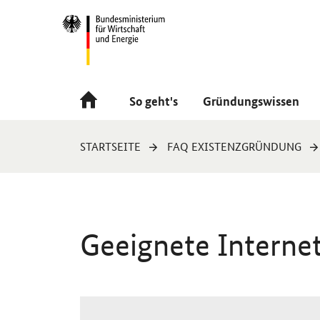
Navigation
Hauptmenü
So geht's
Gründungswissen
Sie
STARTSEITE
FAQ EXISTENZGRÜNDUNG
sind
hier:
Geeignete Interne