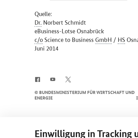
Quelle:
Dr.
Norbert Schmidt
eBusiness
-Lotse Osnabrück
c/o
Science to Business
GmbH
/
HS
Osna
Juni 2014
SrOnlyServicemenü
©
BUNDESMINISTERIUM FÜR WIRTSCHAFT UND
ENERGIE
Einwilligung in Tracking 