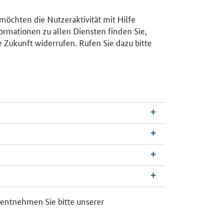
 möchten die Nutzeraktivität mit Hilfe
ormationen zu allen Diensten finden Sie,
e Zukunft widerrufen. Rufen Sie dazu bitte
n
a
c
h
 entnehmen Sie bitte unserer
o
b