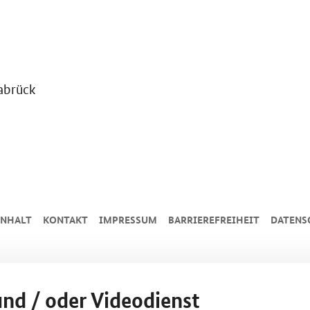
brück
INHALT
KONTAKT
IMPRESSUM
BARRIEREFREIHEIT
DATENS
und / oder Videodienst