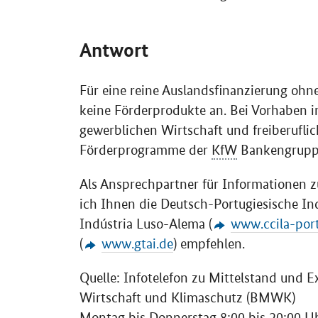
Antwort
Für eine reine Auslandsfinanzierung ohn
keine Förderprodukte an. Bei Vorhaben
gewerblichen Wirtschaft und freiberuflic
Förderprogramme der
KfW
Bankengrupp
Als Ansprechpartner für Informationen 
ich Ihnen die Deutsch-Portugiesische I
Indústria Luso-Alema (
www.ccila-por
(
www.gtai.de
) empfehlen.
Quelle: Infotelefon zu Mittelstand und 
Wirtschaft und Klimaschutz (BMWK)
Montag bis Donnerstag 8:00 bis 20:00 U