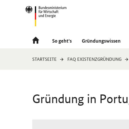
Navigation
Hauptmenü
So geht's
Gründungswissen
Sie
STARTSEITE
FAQ EXISTENZGRÜNDUNG
sind
hier:
Gründung in Portu