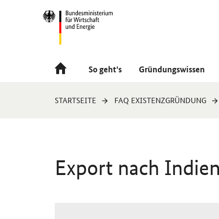
Navigation
Hauptmenü
So geht's
Gründungswissen
Sie
STARTSEITE
FAQ EXISTENZGRÜNDUNG
sind
hier:
Export nach Indien