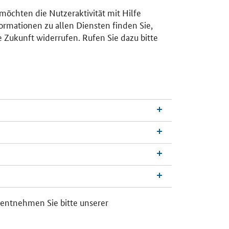
 möchten die Nutzeraktivität mit Hilfe
ormationen zu allen Diensten finden Sie,
e Zukunft widerrufen. Rufen Sie dazu bitte
n
a
c
h
 entnehmen Sie bitte unserer
o
b