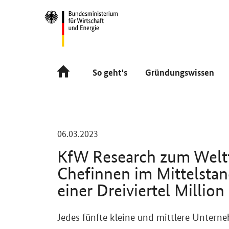
Navigation
Hauptmenü
So geht's
Gründungswissen
-
06.03.2023
KfW Research zum Weltf
Chefinnen im Mittelstan
einer Dreiviertel Million
Einleitung
Jedes fünfte kleine und mittlere Unterne