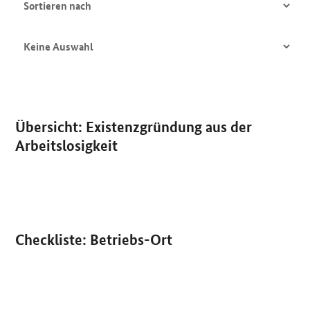
nach
Sortieren
nach
Beiträge
Publikation:
Übersicht: Existenzgründung aus der
PDF
Arbeitslosigkeit
Publikation:
Checkliste: Betriebs-Ort
PDF