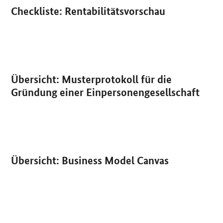
Publikation:
Checkliste: Rentabilitätsvorschau
PDF
Publikation:
Übersicht: Musterprotokoll für die
PDF
Gründung einer Einpersonengesellschaft
Publikation:
Übersicht:
Business
Model
Canvas
PDF