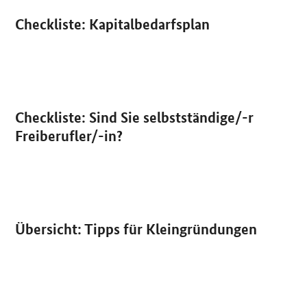
Publikation:
Checkliste: Kapitalbedarfsplan
PDF
Publikation:
Checkliste: Sind Sie selbstständige/-r
PDF
Freiberufler/-in?
Publikation:
Übersicht: Tipps für Kleingründungen
PDF