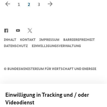
Zurück
Vorwärts
1
2
3
blättern
blättern
SrOnlyServicemenü
INHALT
KONTAKT
IMPRESSUM
BARRIEREFREIHEIT
DATENSCHUTZ
EINWILLIGUNGSVERWALTUNG
©
BUNDESMINISTERIUM FÜR WIRTSCHAFT UND ENERGIE
Einwilligung in Tracking und / oder
Videodienst