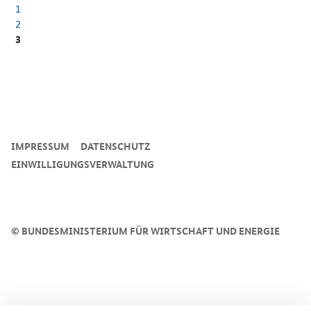
1
2
3
SrOnlyServicemenü
IMPRESSUM
DATENSCHUTZ
EINWILLIGUNGSVERWALTUNG
©
BUNDESMINISTERIUM FÜR WIRTSCHAFT UND ENERGIE