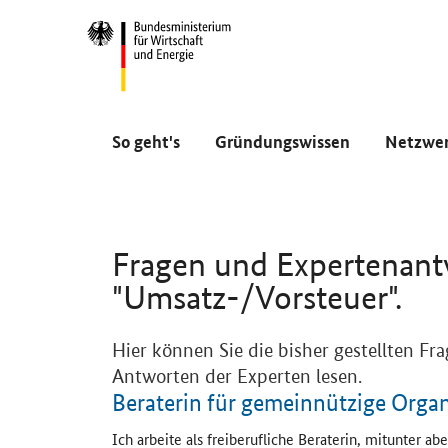
Navigation
Hauptmenü
So geht's
Gründungswissen
Netzwe
Fragen und Expertenan
"Umsatz-/Vorsteuer".
Hier können Sie die bisher gestellten F
Antworten der Experten lesen.
Beraterin für gemeinnützige Orga
Ich arbeite als freiberufliche Beraterin, mitunter ab