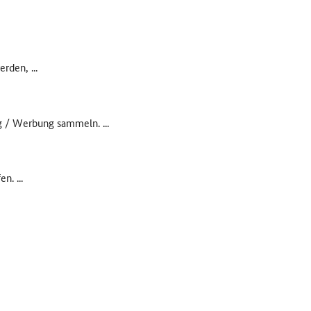
den, ...
 / Werbung sammeln. ...
. ...