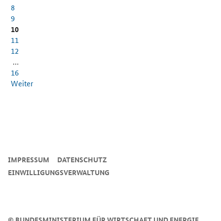
8
9
10
11
12
…
16
Weiter
SrOnlyServicemenü
IMPRESSUM
DATENSCHUTZ
EINWILLIGUNGSVERWALTUNG
©
BUNDESMINISTERIUM FÜR WIRTSCHAFT UND ENERGIE