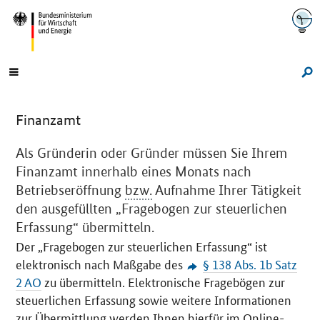
Navigation
Hauptmenü
Su
Finanzamt
Einleitung
Als Gründerin oder Gründer müssen Sie Ihrem
Finanzamt innerhalb eines Monats nach
Betriebseröffnung
bzw.
Aufnahme Ihrer Tätigkeit
den ausgefüllten „Fragebogen zur steuerlichen
Erfassung“ übermitteln.
Der „Fragebogen zur steuerlichen Erfassung“ ist
elektronisch nach Maßgabe des
§ 138 Abs. 1b Satz
2 AO
zu übermitteln. Elektronische Fragebögen zur
steuerlichen Erfassung sowie weitere Informationen
zur Übermittlung werden Ihnen hierfür im
Online
-