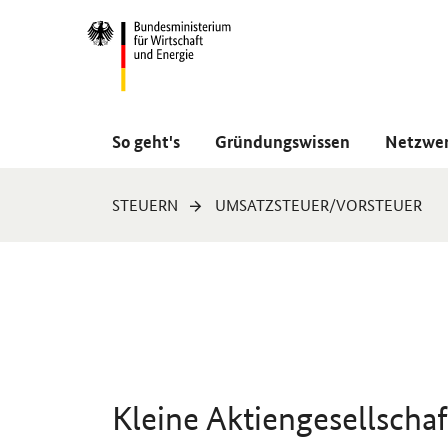
Navigation
Hauptmenü
So geht's
Gründungswissen
Netzwe
Sie
STEUERN
UMSATZSTEUER/VORSTEUER
sind
hier:
Kleine Aktiengesellschaf
Einleitung