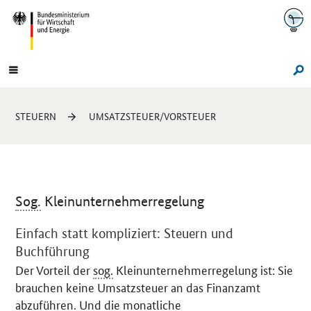
Navigation
Hauptmenü
Su
Sie
STEUERN
UMSATZSTEUER/VORSTEUER
sind
hier:
Sog.
Kleinunternehmerregelung
Einleitung
Einfach statt kompliziert: Steuern und
Buchführung
Der Vorteil der
sog.
Kleinunternehmerregelung ist: Sie
brauchen keine Umsatzsteuer an das Finanzamt
abzuführen. Und die monatliche