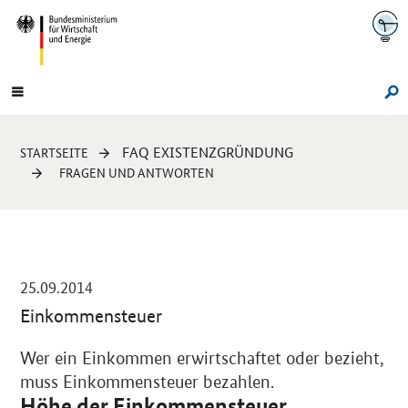
Navigation
Hauptmenü
Su
Sie
FAQ EXISTENZGRÜNDUNG
STARTSEITE
sind
FRAGEN UND ANTWORTEN
hier:
-
25.09.2014
Einkommensteuer
Einleitung
Wer ein Einkommen erwirtschaftet oder bezieht,
muss Einkommensteuer bezahlen.
Höhe der Einkommensteuer