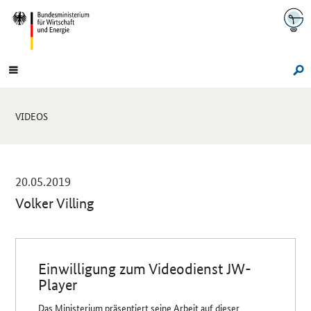
Navigation
Hauptmenü
Su
Sie
VIDEOS
sind
hier:
-
20.05.2019
Volker Villing
Einleitung
Einwilligung zum Videodienst JW-
Player
Das Ministerium präsentiert seine Arbeit auf dieser