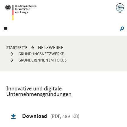
Navigation
Hauptmenü
Su
Sie
NETZWERKE
STARTSEITE
sind
GRÜNDUNGSNETZWERKE
hier:
GRÜNDERINNEN IM FOKUS
Innovative und digitale
Unternehmensgründungen
Einleitung
Download
(PDF, 489 KB)