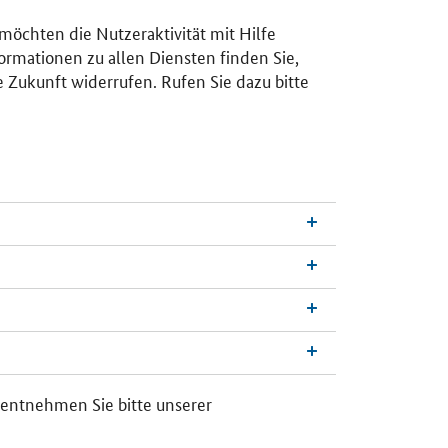
 möchten die Nutzeraktivität mit Hilfe
ormationen zu allen Diensten finden Sie,
e Zukunft widerrufen. Rufen Sie dazu bitte
n
a
c
h
 entnehmen Sie bitte unserer
o
b