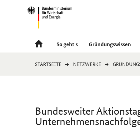
Navigation
Hauptmenü
So geht's
Gründungswissen
Sie
STARTSEITE
NETZWERKE
GRÜNDUNG
sind
hier:
Bundesweiter Aktionsta
Unternehmensnachfolge
Einleitung