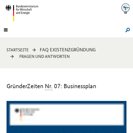
Navigation
Hauptmenü
Su
Sie
FAQ EXISTENZGRÜNDUNG
STARTSEITE
sind
FRAGEN UND ANTWORTEN
hier:
GründerZeiten
Nr.
07: Businessplan
Einleitung