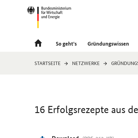
Navigation
Hauptmenü
So geht's
Gründungswissen
Sie
STARTSEITE
NETZWERKE
GRÜNDUNG
sind
hier:
16 Erfolgsrezepte aus 
Einleitung