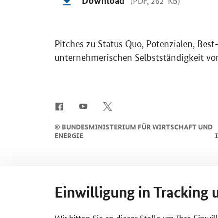
Download
(PDF, 262 KB)
Pitches zu Status Quo, Potenzialen, Best
unternehmerischen Selbstständigkeit von
SrOnlyServicemenü
©
BUNDESMINISTERIUM FÜR WIRTSCHAFT UND
ENERGIE
Einwilligung in Tracking 
Wir bitten Sie an dieser Stelle um Ihre Einwi