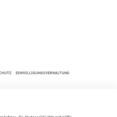
CHUTZ
EINWILLIGUNGSVERWALTUNG
 möchten die Nutzeraktivität mit Hilfe