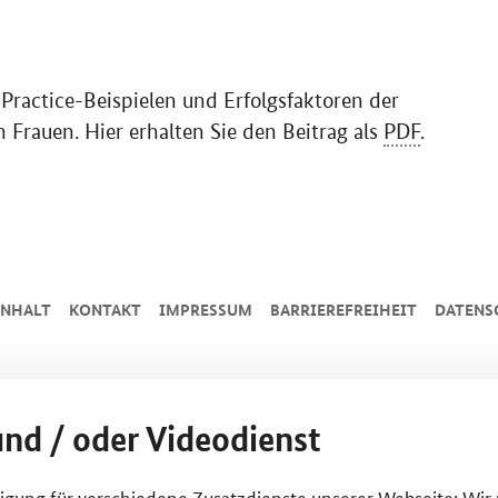
-Practice-Beispielen und Erfolgsfaktoren der
 Frauen. Hier erhalten Sie den Beitrag als
PDF
.
INHALT
KONTAKT
IMPRESSUM
BARRIEREFREIHEIT
DATENS
und / oder Videodienst
lligung für verschiedene Zusatzdienste unserer Webseite: Wir