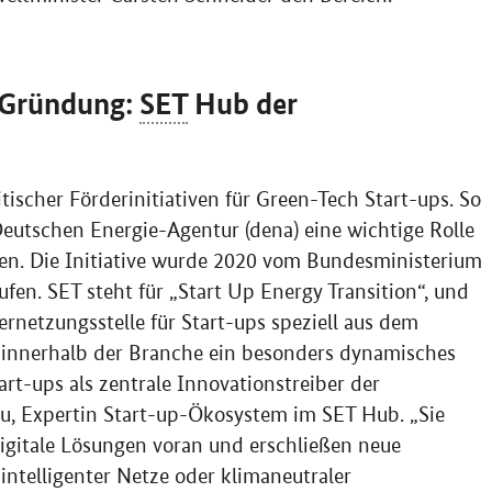
d Gründung:
SET
Hub
der
ischer Förderinitiativen für
Green-Tech Start-ups
. So
eutschen Energie-Agentur (dena) eine wichtige Rolle
ben. Die Initiative wurde 2020 vom Bundesministerium
fen. SET steht für „
Start Up Energy Transition
“, und
ernetzungsstelle für Start-ups speziell aus dem
h innerhalb der Branche ein besonders dynamisches
rt-ups als zentrale Innovationstreiber der
kau, Expertin Start-up-Ökosystem im SET
Hub
. „Sie
igitale Lösungen voran und erschließen neue
intelligenter Netze oder klimaneutraler