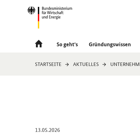
Navigation
Hauptmenü
So geht's
Gründungswissen
Sie
STARTSEITE
AKTUELLES
UNTERNEHM
sind
hier:
-
13.05.2026